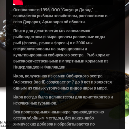
Основанное в 1996, ООО “Сасунци Давид”
занимается рыбным хозяйством, расположено в
село Джрарат, Армавирской области.
Почти два десятилетия мы занимаемся
рыбоводством и выращиваем различные виды
рыб (форель, речная форель) а с 2000 мы
специализированы на выращивании и
культивировании сибирского осетра . Рыб кормят
высококачественными импортными кормами из
Нидерландов и Финляндии.
Икра, полученная из самки Сибирского осетра
(Acipenser Baerii) созревает от 7 до 8 лет и является
одным из самых утонченных видов икры в мире.
Икра всегда была деликатесом для аристократов и
искушенных гурманов.
Вся производимая нами икра производится из
осетра убойным методом, без каких-либо
химических добавок и
обрабатывается по